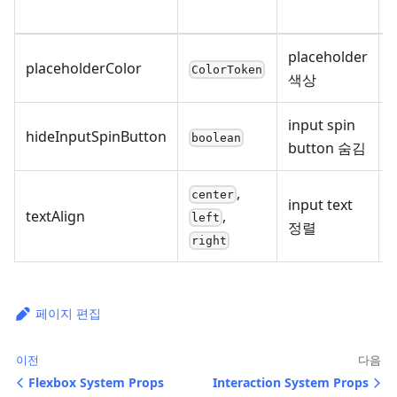
placeholder
placeholderColor
ColorToken
색상
input spin
hideInputSpinButton
boolean
button 숨김
,
center
input text
textAlign
,
left
정렬
right
페이지 편집
이전
다음
Flexbox System Props
Interaction System Props