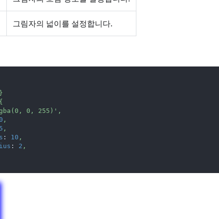
s
그림자의 넓이를 설정합니다.
}
{
gba(0, 0, 255)'
,
0
,
5
,
s
:
10
,
ius
:
2
,