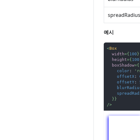
spreadRadiu
예시
<
Box
width
=
{
100
}
height
=
{
100
boxShadow
=
{
color
:
'r
offsetX
:
offsetY
:
blurRadiu
spreadRad
}
}
/>