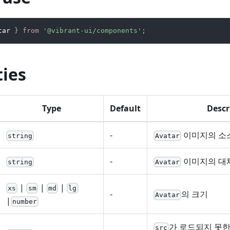
tar
}
from
'@vibrant-ui/components'
;
ties
Type
Default
Descr
-
이미지의 소
string
Avatar
-
이미지의 대
string
Avatar
|
|
|
xs
sm
md
lg
-
의 크기
Avatar
|
number
가 로드되지 못한
src