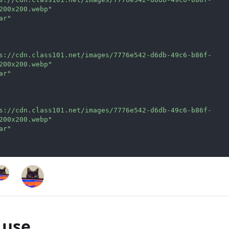
200x200.webp
"
ar
"
s://cdn.class101.net/images/7776e542-d6db-49c6-b86f-
200x200.webp
"
ar
"
s://cdn.class101.net/images/7776e542-d6db-49c6-b86f-
200x200.webp
"
ar
"
 use