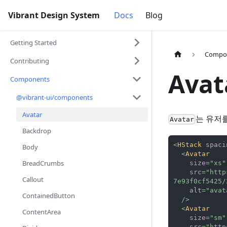
Vibrant Design System
Docs
Blog
Getting Started
Compo
Contributing
Avat
Components
@vibrant-ui/components
Avatar
는 유저
Avatar
Backdrop
<
HStack
spaci
Body
<
Avatar
BreadCrumbs
size
=
"
xs
"
src
=
"
http
Callout
7e93f0cf5425/
alt
=
"
avat
ContainedButton
/>
<
Avatar
ContentArea
size
=
"
sm
"
src
=
"
http