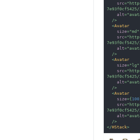
src
=
"
http
7e93f0cf5425/
alt
=
"
avat
/>
<
Avatar
size
=
"
md
"
src
=
"
http
7e93f0cf5425/
alt
=
"
avat
/>
<
Avatar
size
=
"
lg
"
src
=
"
http
7e93f0cf5425/
alt
=
"
avat
/>
<
Avatar
size
=
{
100
src
=
"
http
7e93f0cf5425/
alt
=
"
avat
/>
</
HStack
>