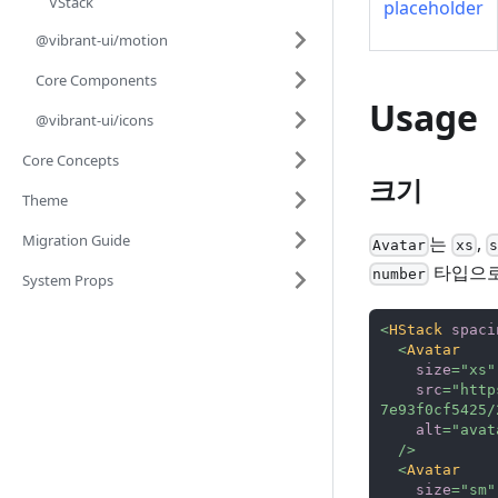
VStack
placeholder
@vibrant-ui/motion
Core Components
Usage
@vibrant-ui/icons
Core Concepts
크기
Theme
Migration Guide
는
,
Avatar
xs
s
타입으로
number
System Props
<
HStack
spaci
<
Avatar
size
=
"
xs
"
src
=
"
http
7e93f0cf5425/
alt
=
"
avat
/>
<
Avatar
size
=
"
sm
"