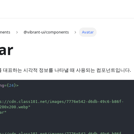
nents
@vibrant-ui/components
Avatar
ar
를 대표하는 시각적 정보를 나타낼 때 사용되는 컴포넌트입니다.
ng
=
{
24
}
>
s://cdn.class101.net/images/7776e542-d6db-49c6-b86f-
200x200.webp
"
ar
"
s://cdn.class101.net/images/7776e542-d6db-49c6-b86f-