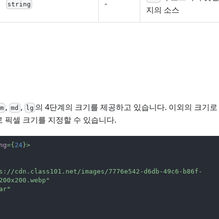
-
string
지의 소스
,
,
의 4단계의 크기를 제공하고 있습니다. 이외의 크기로
m
md
lg
 픽셀 크기를 지정할 수 있습니다.
ng
=
{
24
}
>
s://cdn.class101.net/images/7776e542-d6db-49c6-b86f-
200x200.webp
"
ar
"