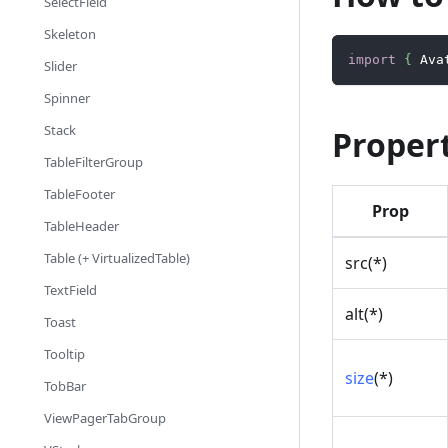
SelectField
Skeleton
import
{
Ava
Slider
Spinner
Stack
Proper
TableFilterGroup
TableFooter
Prop
TableHeader
Table (+ VirtualizedTable)
src(
*
)
TextField
alt(
*
)
Toast
Tooltip
size
(
*
)
TobBar
ViewPagerTabGroup