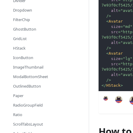
Divider
7e93f0cf5425/
Dropdown
alt
=
"
avat
/>
FilterChip
<
Avatar
size
=
"
md
"
GhostButton
src
=
"
http
7e93f0cf5425/
GridList
alt
=
"
avat
HStack
/>
<
Avatar
IconButton
size
=
"
lg
"
src
=
"
http
ImageThumbnail
7e93f0cf5425/
alt
=
"
avat
ModalBottomSheet
/>
</
HStack
>
OutlinedButton
Paper
RadioGroupField
Ratio
ScrollTabsLayout
How to